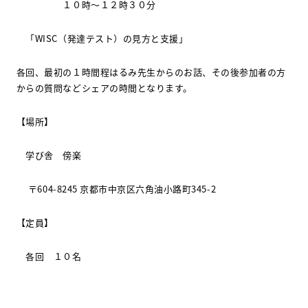
１０時～１２時３０分
「
WISC
（発達テスト）の見方と支援」
各回、最初の１時間程はるみ先生からのお話、その後参加者の方
からの質問などシェアの時間となります。
【場所】
学び舎 傍楽
〒
604-8245
京都市中京区六角油小路町
345-2
【定員】
各回 １０名