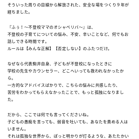
そういった周りの目線から解放された、安全な場をつくり９年が
経ちました。
『ふぅ！～不登校ママのオシャベリバ～』は、
不登校の子育てについての悩み、不安、辛いことなど、何でもお
話しできる時間です。
ルールは【みんな正解】【否定しない】のふたつだけ。
なぜなら代表駒井自身、子どもが不登校になったときに
学校の先生やカウンセラー、どこへいっても救われなかったか
ら。
一方的なアドバイスばかりで、こちらの悩みに共感したり、
苦労をわかってもらえなかったことで、もっと孤独になりまし
た。
だから、ここでは何でも言ってくださいね。
子どもの愚痴を言っても、弱音を吐いても、あなたを責める人は
いません。
それは孤独な世界から、ぽっと明かりが灯るような、あたたかい