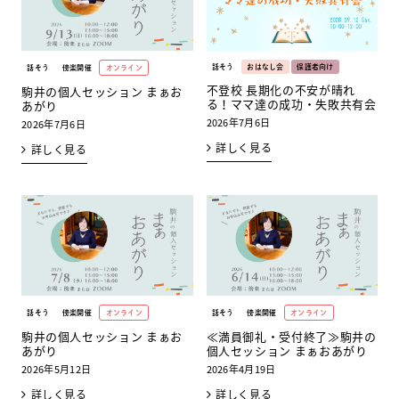
話そう
おはなし会
保護者向け
話そう
傍楽開催
オンライン
不登校 長期化の不安が晴れ
駒井の個人セッション まぁお
る！ママ達の成功・失敗共有会
あがり
2026年7月6日
2026年7月6日
詳しく見る
詳しく見る
話そう
傍楽開催
オンライン
話そう
傍楽開催
オンライン
駒井の個人セッション まぁお
≪満員御礼・受付終了≫駒井の
あがり
個人セッション まぁおあがり
2026年5月12日
2026年4月19日
詳しく見る
詳しく見る