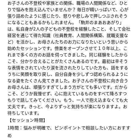
お子さんの不登校や家族との関係、職場の人間関係など、ひと
りで悩みを抱え込んでいませんか？ 毎日が精いっぱいで、心が
張り詰めたように感じたり、怒りや悲しみで押しつぶされそう
になることもあるかもしれません。「駒井のまあおあがり」
は、私自身が2人の子どもの不登校を経験したこと、そして会社
経営を通じて得た知識（社員教育、人間関係構築、就職支援な
ど）を活かし、お母さんたちのお力になりたいという思いから
始めたセッションです。
傍楽をオープンさせて１０年以上、こ
れまで多くの方のお話を伺ってきました。同じ経験をしたから
こそ、分かり合えることがたくさんあるのです。最初は辛そう
な表情をされていたり涙を流されたりしていた方も、話をする
うちに笑顔を取り戻し、自分自身を少しずつ認められるように
なる姿をたくさん見てきました。お子さんの不登校に向き合う
お母さんは、頑張りすぎてしまう方がとても多いです。だから
こそ、どうか我慢せず、心に抱えているものをすべて降ろすつ
もりで話してみてください。もう、一人で抱え込まなくても大
丈夫です。きっと、今よりずっと気持ちが楽になりますよ。お
待ちしています。
【セッション時間】
1時間：悩みが明確で、ピンポイントで相談したい方におすす
め