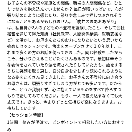
お子さんの不登校や家族との関係、職場の人間関係など、ひと
りで悩みを抱え込んでいませんか？ 毎日が精いっぱいで、心が
張り詰めたように感じたり、怒りや悲しみで押しつぶされそう
になることもあるかもしれません。「駒井のまあおあがり」
は、私自身が2人の子どもの不登校を経験したこと、そして会社
経営を通じて得た知識（社員教育、人間関係構築、就職支援な
ど）を活かし、お母さんたちのお力になりたいという思いから
始めたセッションです。
傍楽をオープンさせて１０年以上、こ
れまで多くの方のお話を伺ってきました。同じ経験をしたから
こそ、分かり合えることがたくさんあるのです。最初は辛そう
な表情をされていたり涙を流されたりしていた方も、話をする
うちに笑顔を取り戻し、自分自身を少しずつ認められるように
なる姿をたくさん見てきました。お子さんの不登校に向き合う
お母さんは、頑張りすぎてしまう方がとても多いです。だから
こそ、どうか我慢せず、心に抱えているものをすべて降ろすつ
もりで話してみてください。もう、一人で抱え込まなくても大
丈夫です。きっと、今よりずっと気持ちが楽になりますよ。お
待ちしています。
【セッション時間】
1時間：悩みが明確で、ピンポイントで相談したい方におすす
め