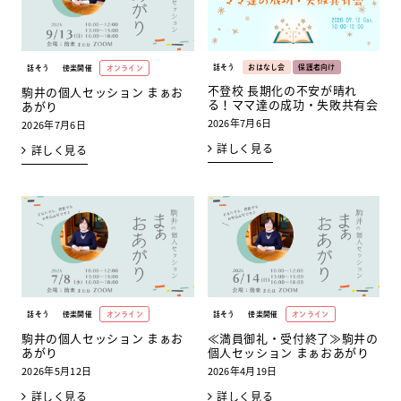
話そう
おはなし会
保護者向け
話そう
傍楽開催
オンライン
不登校 長期化の不安が晴れ
駒井の個人セッション まぁお
る！ママ達の成功・失敗共有会
あがり
2026年7月6日
2026年7月6日
詳しく見る
詳しく見る
話そう
傍楽開催
オンライン
話そう
傍楽開催
オンライン
駒井の個人セッション まぁお
≪満員御礼・受付終了≫駒井の
あがり
個人セッション まぁおあがり
2026年5月12日
2026年4月19日
詳しく見る
詳しく見る