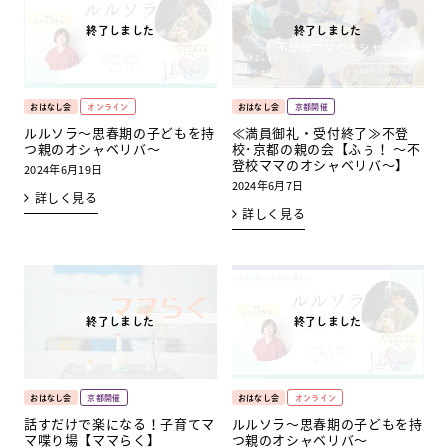
おはなし会
オンライン
おはなし会
京都開催
ルルソラ～思春期の子どもを持
≪満員御礼・受付終了≫不登
つ親のオシャベリバ～
校･京都の親の会【ふぅ！ ～不
登校ママのオシャベリバ～】
2024年6月19日
2024年6月7日
詳しく見る
詳しく見る
おはなし会
京都開催
おはなし会
オンライン
話すだけで楽になる！子育てマ
ルルソラ～思春期の子どもを持
マ喋り場【ママらく】
つ親のオシャベリバ～