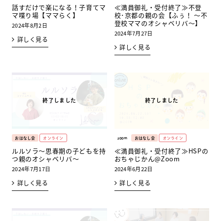
話すだけで楽になる！子育てマ
≪満員御礼・受付終了≫不登
マ喋り場【ママらく】
校･京都の親の会【ふぅ！ ～不
登校ママのオシャベリバ～】
2024年8月2日
2024年7月27日
詳しく見る
詳しく見る
おはなし会
オンライン
zoom
おはなし会
オンライン
ルルソラ～思春期の子どもを持
≪満員御礼・受付終了≫HSPの
つ親のオシャベリバ～
おちゃじかん@Zoom
2024年7月17日
2024年6月22日
詳しく見る
詳しく見る