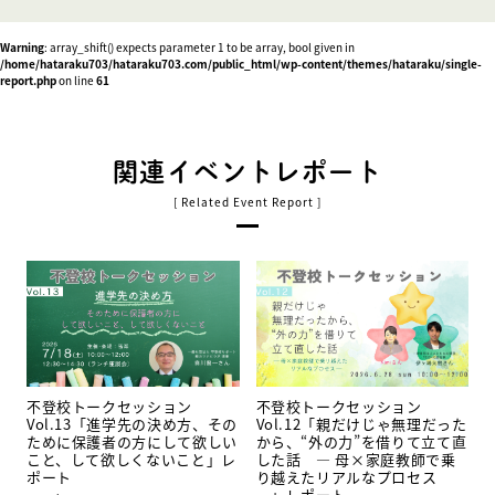
Warning
: array_shift() expects parameter 1 to be array, bool given in
/home/hataraku703/hataraku703.com/public_html/wp-content/themes/hataraku/single-
report.php
on line
61
関連イベントレポート
不登校トークセッション
不登校トークセッション
Vol.13「進学先の決め方、その
Vol.12「親だけじゃ無理だった
ために保護者の方にして欲しい
から、“外の力”を借りて立て直
こと、して欲しくないこと」レ
した話 ― 母×家庭教師で乗
ポート
り越えたリアルなプロセス
―」レポート