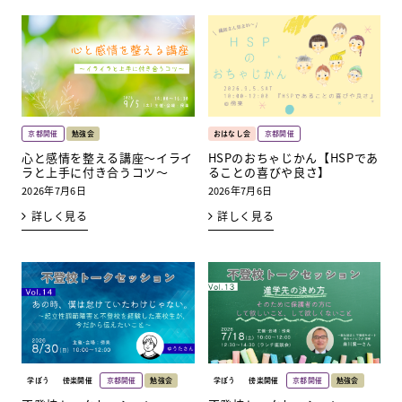
京都開催
勉強会
おはなし会
京都開催
心と感情を整える講座～イライ
HSPのおちゃじかん【HSPであ
ラと上手に付き合うコツ～
ることの喜びや良さ】
2026年7月6日
2026年7月6日
詳しく見る
詳しく見る
学ぼう
傍楽開催
京都開催
勉強会
学ぼう
傍楽開催
京都開催
勉強会