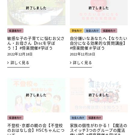
保護者向け
学生向け
社会人向け
保護者向け
敏感な子の子育てに悩むお父さ
自分嫌いなあなたへ【なりたい
ん・お母さん【hscを学ぼ
自分になる効果的な質問講座】
う！】#傍楽開催#学ぼう
#傍楽開催＃学ぼう
2022年12月18日
2022年12月18日
詳しく見る
詳しく見る
保護者向け
社会人向け
保護者向け
不登校･京都の親の会【不登校
家族の個性がわかる！【魔法の
のおはなし会】HSCちゃんにつ
スイッチ3つのグループの魔法
いて
使い編】#傍楽開催＃学ぼう