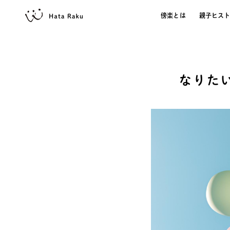
傍楽とは
親子ヒス
なりた